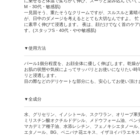
に乗せると体温で柔らかく伸び、スーッと染み込んでいくこ
M・30代・敏感肌)
一見固そう、重たそうなクリームですが、スルスルと素晴
が、日中のダメージを考えるととても大切なんですよ。 
に素早く伸びて浸透します。 夜は、顔だけでなく首のケ
す。(スタッフS・40代・やや敏感肌)
▼使用方法
パール1個分程度を、お顔全体に優しく伸ばします。乾燥
お肌の状態や気候によってサッパリとお使いになりたい時
リと浸透します。
目の際などのデリケートな部分にも、安心してお使い頂け
▼全成分
水、グリセリン、イノシトール、スクワラン、オリーブ果実油
ミリスチン酸オクチルドデシル、メドウフォーム油、ペン
マカデミア種子油、水添レシチン、フェノキシエタノール
エタノール、BG、ベニバナ花エキス、イザヨイバラエキス