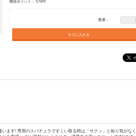
獲得ポイント：
576
Pt
数量：
カゴに入れる
います! 専用のスパチュラですくい取る時は「サクッ」と粘り気がな