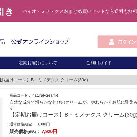
円引き
バイオ・ミメテクスおまとめ買いセットなら送料も無
定期お届けについて
ご利用ガイド
お届けコース】B・ミメテクス クリーム(30g)
商品コード：
natural-cream-t
自然な成分で滑らかな伸びのクリームが、やわらかくお肌に馴染
す。
【定期お届けコース】B・ミメテクス クリーム(30g
通常価格
：
8,800
円
(税込)
販売価格
：
7,920
円
(税込)