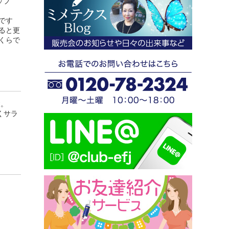
ッフ
です
ると更
くらで
す。
くサラ