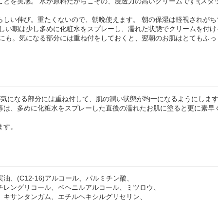
とを実感。 水が原料だからこその、浸透力の高いクリームです!(スタ
らしい伸び。重たくないので、朝晩使えます。 朝の保湿は軽視されがち
忙しい朝は少し多めに化粧水をスプレーし、濡れた状態でクリームを付け
アにも。気になる部分には重ね付をしておくと、翌朝のお肌はとてもふっ
が気になる部分には重ね付して、肌の潤い状態が均一になるようにしま
等は、多めに化粧水をスプレーした直後の濡れたお肌に塗ると更に素早
ます。
、(C12-16)アルコール、パルミチン酸、
チレングリコール、ベヘニルアルコール、ミツロウ、
、キサンタンガム、エチルヘキシルグリセリン、