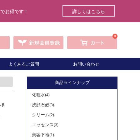
料でお得です！
詳しくはこちら
0
よくあるご質問
お問い合わせ
商品ラインナップ
化粧水
(4)
みま
洗顔石鹸
(3)
クリーム
(2)
)
エッセンス
(3)
美容下地
(1)